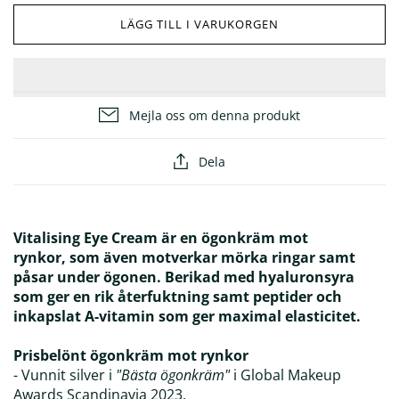
LÄGG TILL I VARUKORGEN
ÖVRIGT
25% på masker
Glöm inte solskyddet! ☀️
Mejla oss om denna produkt
Dela
Vitalising Eye Cream är en ögonkräm mot
rynkor, som även motverkar mörka ringar samt
påsar under ögonen. Berikad med hyaluronsyra
som ger en rik återfuktning samt peptider och
inkapslat A-vitamin som ger maximal elasticitet.
Prisbelönt ögonkräm mot rynkor
- Vunnit silver i
"Bästa ögonkräm"
i Global Makeup
Awards Scandinavia 2023.