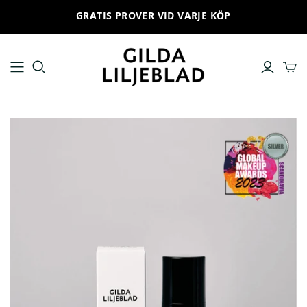
GRATIS PROVER VID VARJE KÖP
ALLA PRODUKTER
HUDVÅRDSRUTIN
Ansiktskräm
No 1 Cleanse and remove
Ansiktsrengöring
No 2 Hydrate and prepare
Toner
No 3 Boost and infuse
Serum
No 4 Give special care
Ögonkräm
No 5 Provide and protect
Solskydd
No 6 Treat and improve
Ansiktsmask
Läppbalsam
Produktset
Trial set