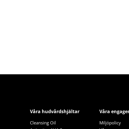
Våra hudvårdshjältar
Våra engag
Cleansing Oil
Miljöpolicy