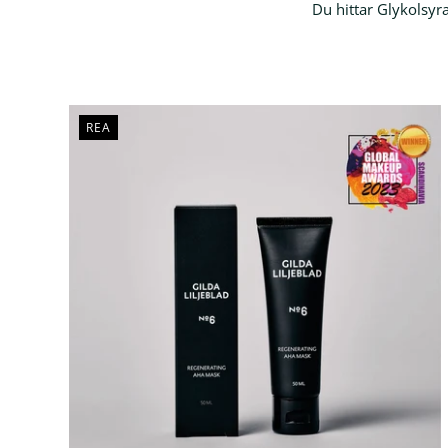
Accessoarer
Du hittar Glykolsyr
Presentkort
REA