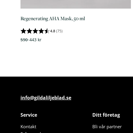
Regenerating AHA Mask, 50 ml
4.8
(75)
590
443 kr
info@gildaliljeblad.se
Service
Ditt företag
Kontakt
Bli vår partner