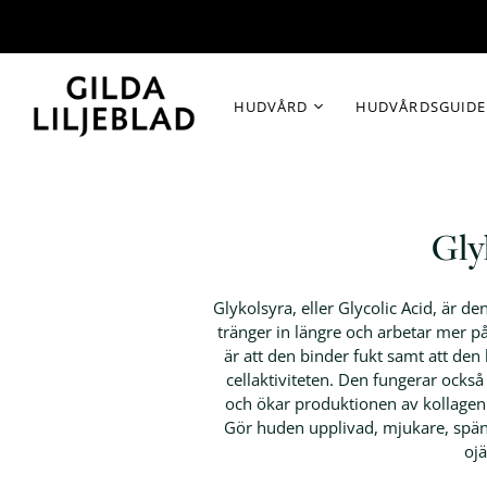
ALLA PRODUKTER
HUDVÅRDSRUTIN
HUDVÅRD
HUDVÅRDSGUID
Ansiktskräm
No 1 Cleanse and rem
Ansiktsrengöring
No 2 Hydrate and pre
Toner
No 3 Boost and infuse
Gly
Serum
No 4 Give special care
Ögonkräm
No 5 Provide and prot
Glykolsyra, eller Glycolic Acid, är 
Solskydd
No 6 Treat and impro
tränger in längre och arbetar mer p
Ansiktsmask
är att den binder fukt samt att den
cellaktiviteten. Den fungerar också 
Läppbalsam
och ökar produktionen av kollage
Produktset
Gör huden upplivad, mjukare, spän
oj
Trial set