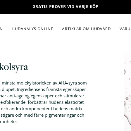
GRATIS PROVER VID VARJE KÖP
HUDTILLSTÅND
INGREDI
EN
HUDANALYS ONLINE
ARTIKLAR OM HUDVÅRD
VARU
ove
Torr hud
A-vitamin
pare
Fet hy
C-vitamin
Aknebenägen hud
SPF
kolsyra
Yttorr hud
Niacinami
ect
Känslig hud
AHA-syror
den minsta molekylstorleken av AHA-syra som
ve
Fina linjer och rynkor
Glykolsyr
å djupet. Ingrediensens främsta egenskaper
 har anti-ageing egenskaper och stimulerar
Pigmenteringar
Hyalurons
exfolierande, förbättrar hudens elasticitet
Peptider
n och andra komponenter i hudens matrix.
stigare och med färre pigmenteringar och
ämnheter.