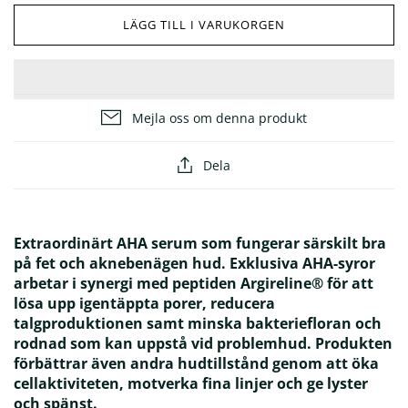
LÄGG TILL I VARUKORGEN
ÖVRIGT
Glöm inte solskyddet! ☀️
Hur väljer man rätt ansiktskräm?
Mejla oss om denna produkt
Dela
Extraordinärt AHA serum som fungerar särskilt bra
på fet och aknebenägen hud. Exklusiva AHA-syror
arbetar i synergi med peptiden Argireline® för att
lösa upp igentäppta porer, reducera
talgproduktionen samt minska bakteriefloran och
rodnad som kan uppstå vid problemhud. Produkten
förbättrar även andra hudtillstånd genom att öka
cellaktiviteten, motverka fina linjer och ge lyster
och spänst.