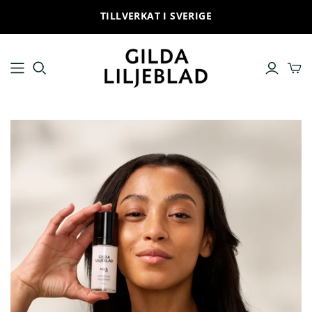
TILLVERKAT I SVERIGE
ALLA PRODUKTER
HUDVÅRDSRUTIN
Ansiktskräm
No 1 Cleanse and remove
Ansiktsrengöring
No 2 Hydrate and prepare
Toner
No 3 Boost and infuse
Serum
No 4 Give special care
Ögonkräm
No 5 Provide and protect
Solskydd
No 6 Treat and improve
Ansiktsmask
Läppbalsam
Produktset
Trial set