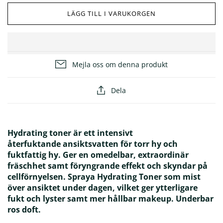
LÄGG TILL I VARUKORGEN
ÖVRIGT
25% på masker
Glöm inte solskyddet! ☀️
Mejla oss om denna produkt
Dela
Hydrating toner är ett intensivt
återfuktande ansiktsvatten för torr hy och
fuktfattig hy. Ger en omedelbar, extraordinär
fräschhet samt föryngrande effekt och skyndar på
cellförnyelsen. Spraya Hydrating Toner som mist
över ansiktet under dagen, vilket ger ytterligare
fukt och lyster samt mer hållbar makeup. Underbar
ros doft.