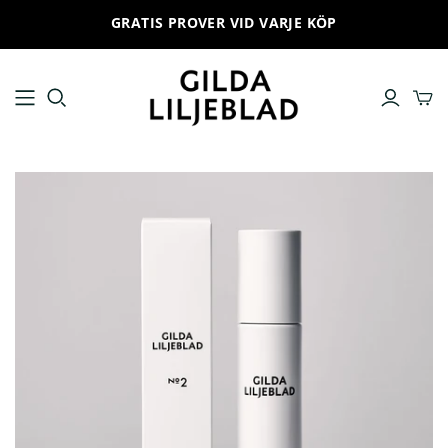
GRATIS PROVER VID VARJE KÖP
ALLA PRODUKTER
HUDVÅRDSRUTIN
Ansiktskräm
No 1 Cleanse and remove
Ansiktsrengöring
No 2 Hydrate and prepare
Toner
No 3 Boost and infuse
Serum
No 4 Give special care
Ögonkräm
No 5 Provide and protect
Solskydd
No 6 Treat and improve
Ansiktsmask
Läppbalsam
Produktset
Trial set