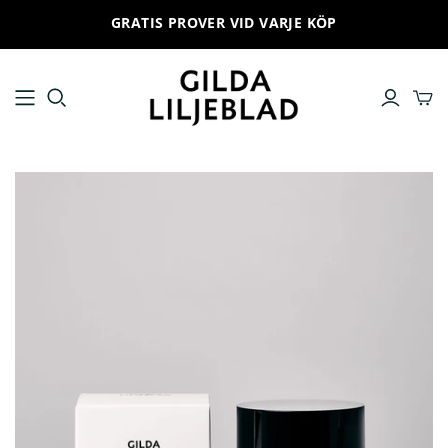
GRATIS PROVER VID VARJE KÖP
ALLA PRODUKTER
HUDVÅRDSRUTIN
Ansiktskräm
No 1 Cleanse and remove
Ansiktsrengöring
No 2 Hydrate and prepare
Toner
No 3 Boost and infuse
Serum
No 4 Give special care
Ögonkräm
No 5 Provide and protect
Solskydd
No 6 Treat and improve
Ansiktsmask
Läppbalsam
Produktset
Trial set