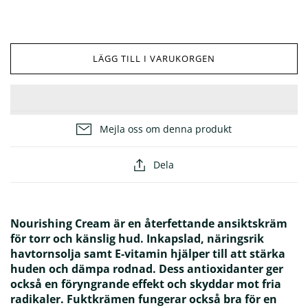
ÖVRIGT
LÄGG TILL I VARUKORGEN
25% på masker
Glöm inte solskyddet! ☀️
Mejla oss om denna produkt
Dela
Nourishing Cream är en återfettande ansiktskräm
för torr och känslig hud. Inkapslad, näringsrik
havtornsolja samt E-vitamin hjälper till att stärka
huden och dämpa rodnad. Dess antioxidanter ger
också en föryngrande effekt och skyddar mot fria
radikaler. Fuktkrämen fungerar också bra för en