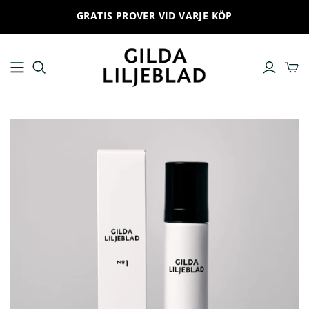
GRATIS PROVER VID VARJE KÖP
ALLA PRODUKTER
HUDVÅRDSRUTIN
Ansiktskräm
No 1 Cleanse and remove
Ansiktsrengöring
No 2 Hydrate and prepare
Toner
No 3 Boost and infuse
Serum
No 4 Give special care
Ögonkräm
No 5 Provide and protect
Solskydd
No 6 Treat and improve
Ansiktsmask
Läppbalsam
Produktset
Trial set