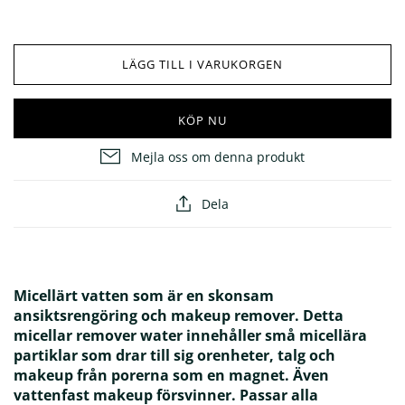
ÖVRIGT
LÄGG TILL I VARUKORGEN
25% på masker
Glöm inte solskyddet! ☀️
KÖP NU
Mejla oss om denna produkt
Dela
Micellärt vatten som är en skonsam
ansiktsrengöring och makeup remover. Detta
micellar remover water innehåller små micellära
partiklar som drar till sig orenheter, talg och
makeup från porerna som en magnet. Även
vattenfast makeup försvinner. Passar alla